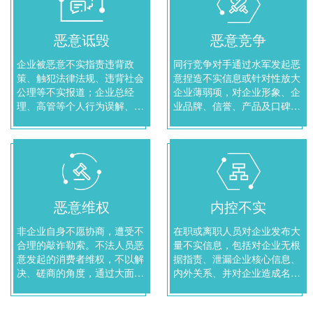
恶意诋毁
恶意竞争
企业被恶意不实指责违背政
同行竞争对手通过水军发起恶
策、触犯法律法规、违背社会
意捏造不实信息或针对性放大
公理等不实报道；企业总经
企业薄弱项，对企业形象、企
理、高管等个人行为误解、误
业品牌、信誉、产品及口碑进
导大众、放大言论失当的恶意
行打击的恶意竞争行为。
诋毁行为。
恶意维权
内控不实
非企业自身不愿协商，遭受不
在职或离职人员对企业发布大
合理的敲诈勒索。不法人员恶
量不实信息，包括对企业无根
意发起的消费者维权，不以解
据指责、泄漏企业核心信息、
决、磋商的角度，通过大面积
内外关系、并对企业造成名
发布不实言论而引起的维权纠
誉、商誉侵权的内控不实行
纷行为。
为。