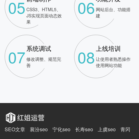
05
06
CSS3、HTML5、
网站后台、功能搭
JS实现页面动态效
建
果
系统调试
上线培训
07
08
修改调整、规范完
让使用者熟悉操作
善
使用网站功能
SEO文章
襄汾seo
宁化seo
长寿seo
上虞seo
青冈