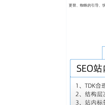
更替、蜘蛛的引导、