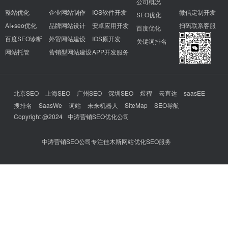
公司概况
整站优化
企业网站制作
IOS软件开发
微信定制开发
SEO优化
AI+seo优化
品牌网站设计
安卓应用开发
扫码联系客服
百度优化
百度SEO诊断
外贸网站建设
IOS原开发
关键词排名
网站托管
营销型网站建设
APP开发服务
北京SEO
上海SEO
广州SEO
深圳SEO
煜程
云直达
saasEE
搜排名
SaasWe
词站
未来机器人
SiteMap
SEO导航
Copyright @2024
中涛营销SEO优化公司
中涛营销SEO公司专注佳木斯网站优化SEO服务